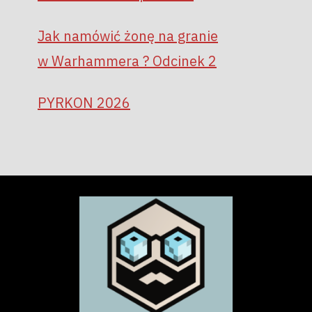
Jak namówić żonę na granie
w Warhammera ? Odcinek 2
PYRKON 2026