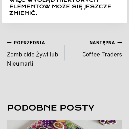
ELEMENTÓW MOŻE SIĘ JESZCZE
ZMIENIĆ.
NAWIGACJA
POPRZEDNIA
NASTĘPNA
WPISU
Zombicide Żywi lub
Coffee Traders
Nieumarli
PODOBNE POSTY