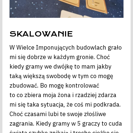
SKALOWANIE
W Wielce Imponujących budowlach grało
mi się dobrze w każdym gronie. Choć
kiedy gramy we dwójkę to mam jakby
taką większą swobodę w tym co mogę
zbudować. Bo mogę kontrolować
to co zbiera moja żona i rzadziej zdarza
mi się taka sytuacja, że coś mi podkrada.
Choć czasami lubi te swoje złośliwe
zagrania. Kiedy gramy w 5 graczy to cuda
świata szybko znikają i trochę ciężko się