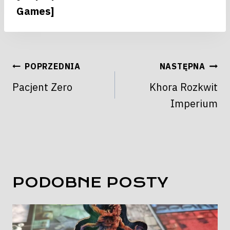
Games]
NAWIGACJA
POPRZEDNIA
NASTĘPNA
WPISU
Pacjent Zero
Khora Rozkwit
Imperium
PODOBNE POSTY