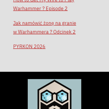
Warhammer ? Episode 2
Jak namówić żonę na granie
w Warhammera ? Odcinek 2
PYRKON 2026