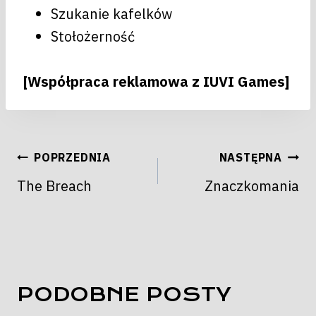
Szukanie kafelków
Stołożerność
[Współpraca reklamowa z IUVI Games]
NAWIGACJA
POPRZEDNIA
NASTĘPNA
WPISU
The Breach
Znaczkomania
PODOBNE POSTY