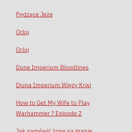
Pędzące Jeże
Orloj
Orloj
Dune Imperium Bloodlines
Diuna Imperium Więzy Krwi
How to Get My Wife to Play
Warhammer ? Episode 2
Jak namówić żonę na granie