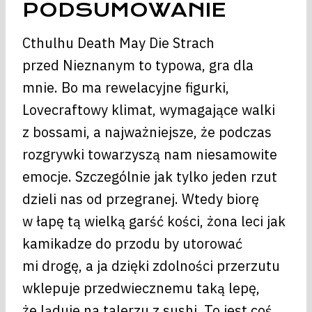
PODSUMOWANIE
Cthulhu Death May Die Strach
przed Nieznanym to typowa, gra dla
mnie. Bo ma rewelacyjne figurki,
Lovecraftowy klimat, wymagające walki
z bossami, a najważniejsze, że podczas
rozgrywki towarzyszą nam niesamowite
emocje. Szczególnie jak tylko jeden rzut
dzieli nas od przegranej. Wtedy biorę
w łapę tą wielką garść kości, żona leci jak
kamikadze do przodu by utorować
mi drogę, a ja dzięki zdolności przerzutu
wklepuje przedwiecznemu taką lepę,
że ląduje na talerzu z sushi. To jest coś