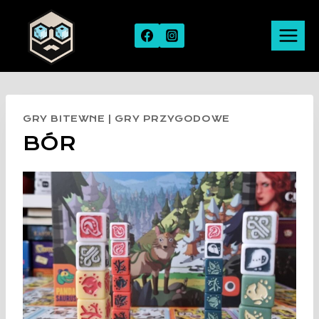
Skip
to
content
GRY BITEWNE
|
GRY PRZYGODOWE
BÓR