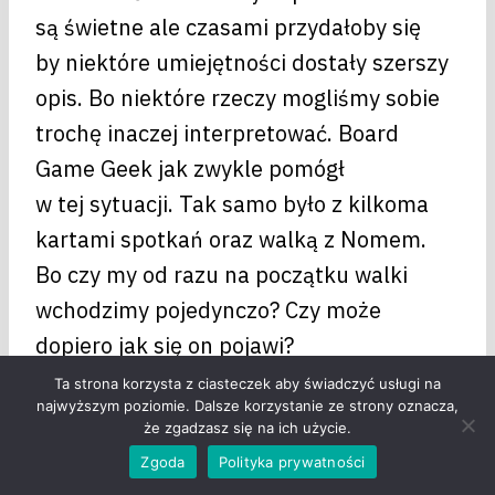
są świetne ale czasami przydałoby się
by niektóre umiejętności dostały szerszy
opis. Bo niektóre rzeczy mogliśmy sobie
trochę inaczej interpretować. Board
Game Geek jak zwykle pomógł
w tej sytuacji. Tak samo było z kilkoma
kartami spotkań oraz walką z Nomem.
Bo czy my od razu na początku walki
wchodzimy pojedynczo? Czy może
dopiero jak się on pojawi?
Ta strona korzysta z ciasteczek aby świadczyć usługi na
najwyższym poziomie. Dalsze korzystanie ze strony oznacza,
że zgadzasz się na ich użycie.
Zgoda
Polityka prywatności