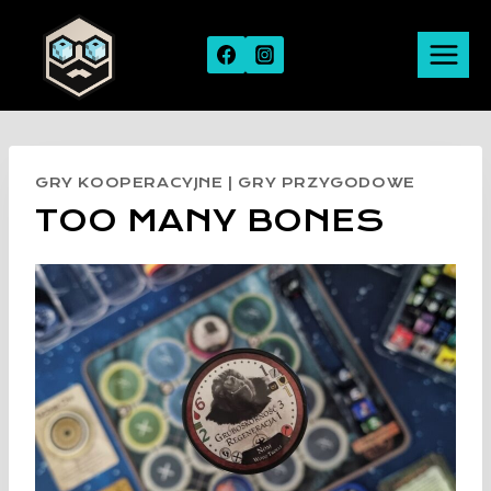
Skip
to
content
GRY KOOPERACYJNE
|
GRY PRZYGODOWE
TOO MANY BONES