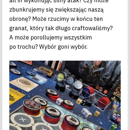
all in wykonując silny atak? Czy może
zbunkrujemy się zwiększając naszą
obronę? Może rzucimy w końcu ten
granat, który tak długo craftowaliśmy?
A może porollujemy wszystkim
po trochu? Wybór goni wybór.