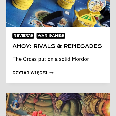
REVIEWS
WAR GAMES
AHOY: RIVALS & RENEGADES
The Orcas put on a solid Mordor
AHOY:
CZYTAJ WIĘCEJ
RIVALS
&
RENEGADES