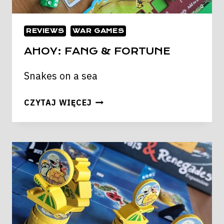
REVIEWS
WAR GAMES
AHOY: FANG & FORTUNE
Snakes on a sea
AHOY:
CZYTAJ WIĘCEJ
FANG
&
FORTUNE