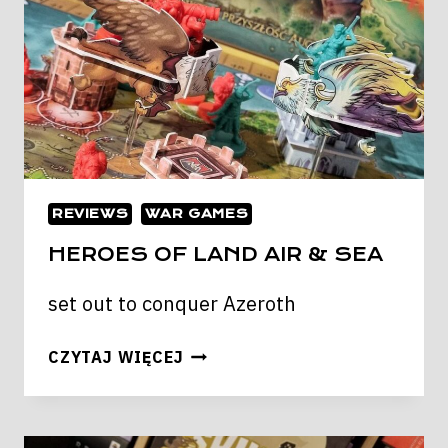
REVIEWS
WAR GAMES
HEROES OF LAND AIR & SEA
set out to conquer Azeroth
HEROES
CZYTAJ WIĘCEJ
OF
LAND
AIR