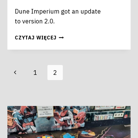
Dune Imperium got an update
to version 2.0.
DUNE
CZYTAJ WIĘCEJ
IMPERIUM
UPRISING
PAGE
Poprzednia
1
2
NAVIGATION
strona