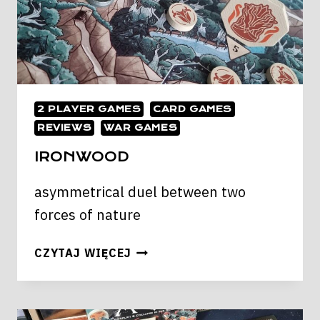
2 PLAYER GAMES
CARD GAMES
REVIEWS
WAR GAMES
IRONWOOD
asymmetrical duel between two
forces of nature
IRONWOOD
CZYTAJ WIĘCEJ